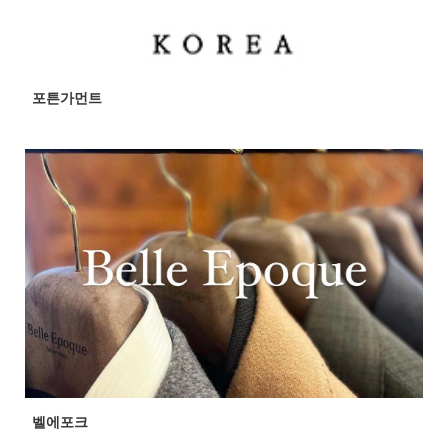
포튼가먼트
벨에포크