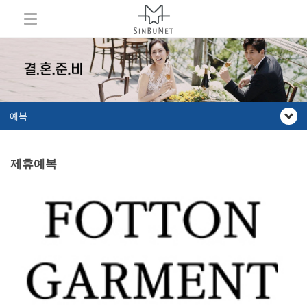
예복
제휴예복