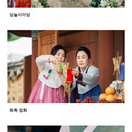
앞놀이마당
화촉 점화