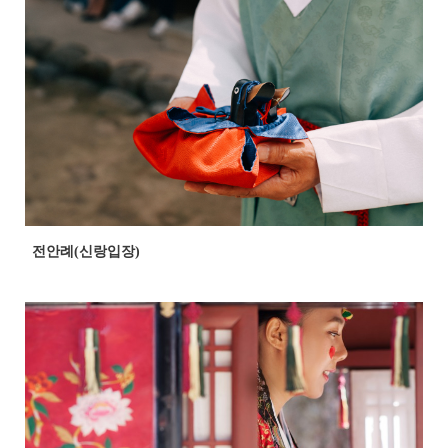
전안례(신랑입장)