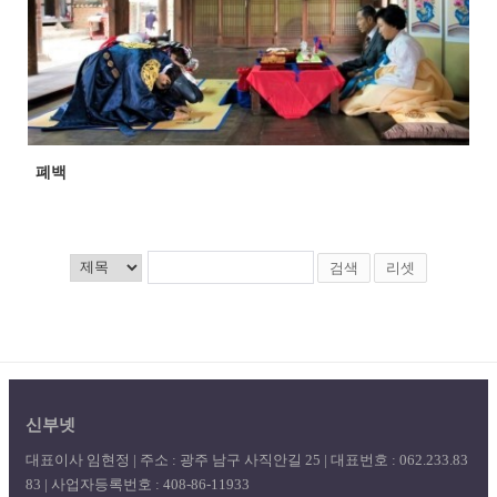
폐백
검색
리셋
신부넷
대표이사 임현정 | 주소 : 광주 남구 사직안길 25 | 대표번호 : 062.233.83
83 | 사업자등록번호 : 408-86-11933