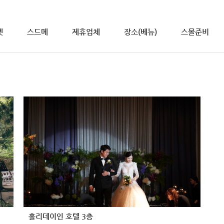
넷
스드메
제휴업체
장소(베뉴)
스몰준비
홀리데이인 호텔 3층