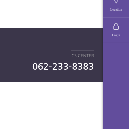
Location
Login
CS CENTER
062-233-8383