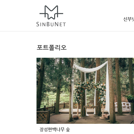
신부
포트폴리오
장성편백나무 숲