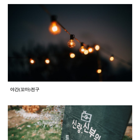
야간(꼬마)전구