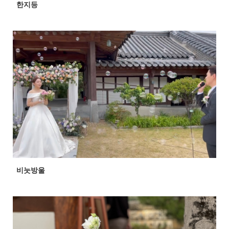
한지등
비눗방울