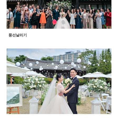
풍선날리기