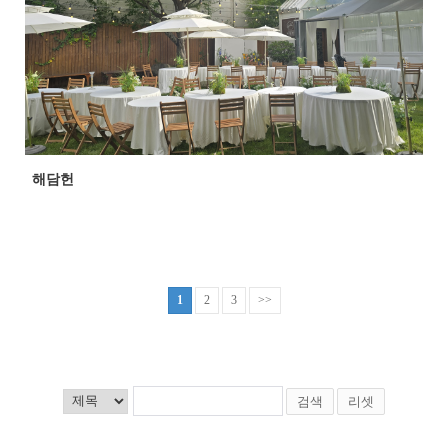
해담헌
1
2
3
>>
검색
리셋