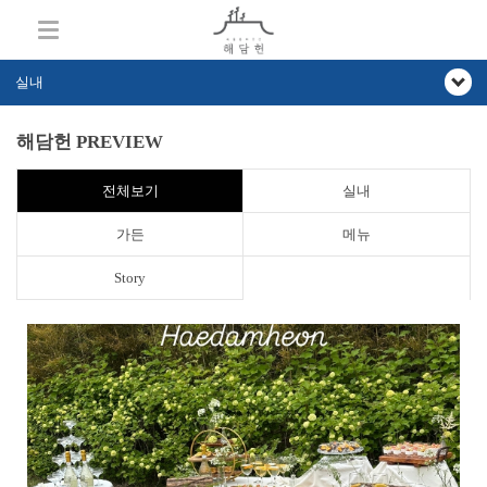
실내
해담헌 PREVIEW
전체보기
실내
가든
메뉴
Story