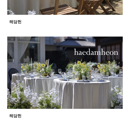
해담헌
해담헌