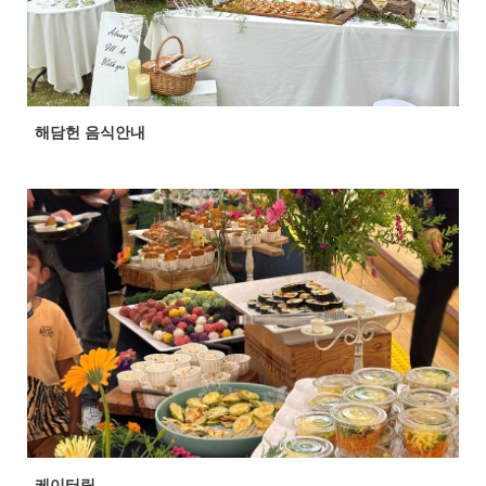
해담헌 음식안내
케이터링