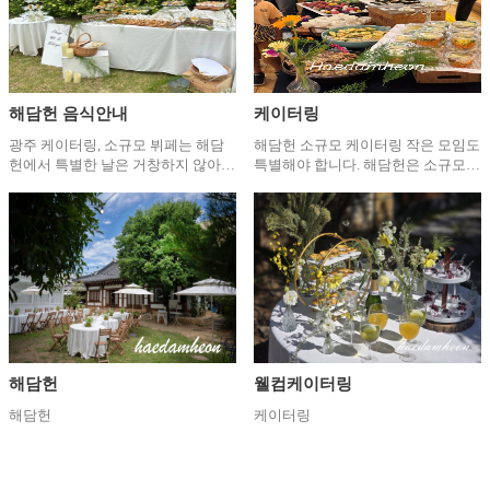
해담헌 음식안내
케이터링
광주 케이터링, 소규모 뷔페는 해담
해담헌 소규모 케이터링 작은 모임도
헌에서 특별한 날은 거창하지 않아도
특별해야 합니다. 해담헌은 소규모
됩니다. 좋은 사람들과 맛있는 음식,
모임의 분위기와 목적에 맞춰 정성
그리고 따뜻한 분위기만 있다면 그
가득한 케이터링을 준비합니다. 브라
순간은 오래도록 기억됩니다. 해담헌
이덜 샤워, 생일파티, 돌잔치, 집들이,
은 광주·전남 지역을 중
기업 미팅, 원데이 클래스, 프
해담헌
웰컴케이터링
해담헌
케이터링